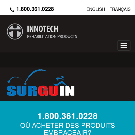
Aller
1.800.361.0228
ENGLISH
FRANÇAIS
au
contenu
principal
Toggl
navig
1.800.361.0228
OÙ ACHETER DES PRODUITS
EMBRACEAIR?